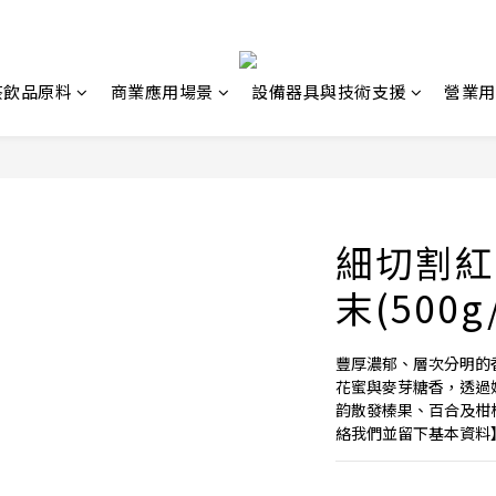
茶飲品原料
商業應用場景
設備器具與技術支援
營業用
細切割紅
末(500g
豐厚濃郁、層次分明的
花蜜與麥芽糖香，透過
韵散發榛果、百合及柑橘
絡我們並留下基本資料