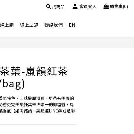
會員登入
購物車(0)
找商品
線上購
線上型錄
聯絡我們
EN
茶葉-嵐韻紅茶
/bag)
香氣特色，口感醇厚滑順，更帶有明顯的
奶香更完美襯托其舉世唯一的椰糖香，尾
香氣【如需諮詢，請點選LINE@或是聯
】