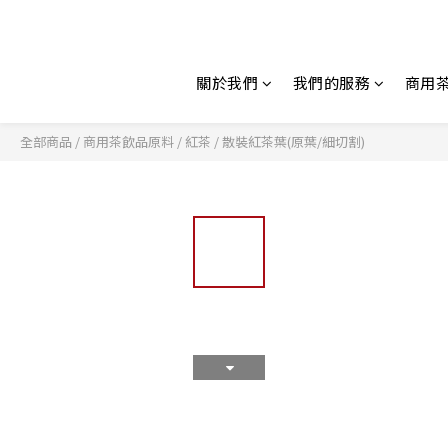
關於我們
我們的服務
商用
全部商品
/
商用茶飲品原料
/
紅茶
/
散裝紅茶葉(原葉/細切割)