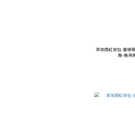
萃茶用紅茶包-夏綠蒂
角-無吊牌)