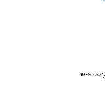
箱購-萃茶用紅茶包
(2