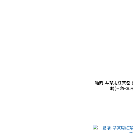
箱購-萃茶用紅茶包
味)(三角-無吊牌)