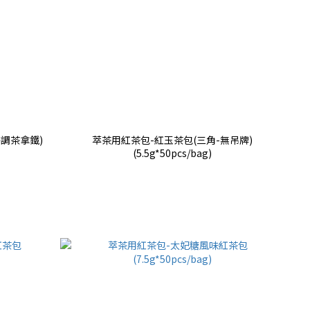
特調茶拿鐵)
萃茶用紅茶包-紅玉茶包(三角-無吊牌)
(5.5g*50pcs/bag)