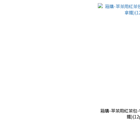
箱購-萃茶用紅茶包-
鐵)(12g