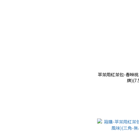
萃茶用紅茶包-春映桃
牌)(7.