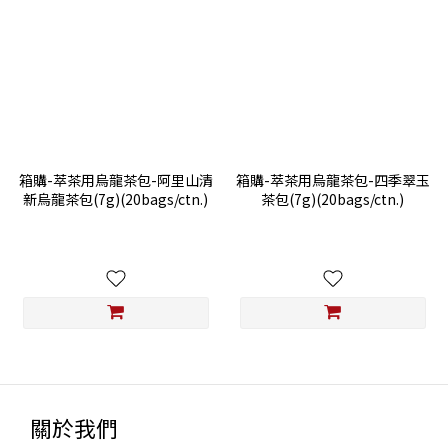
箱購-萃茶用烏龍茶包-阿里山清
箱購-萃茶用烏龍茶包-四季翠玉
新烏龍茶包(7g)(20bags/ctn.)
茶包(7g)(20bags/ctn.)
關於我們