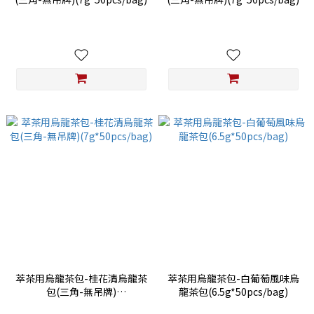
萃茶用烏龍茶包-桂花清烏龍茶
萃茶用烏龍茶包-白葡萄風味烏
包(三角-無吊牌)
龍茶包(6.5g*50pcs/bag)
(7g*50pcs/bag)