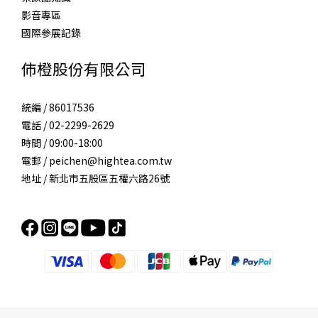
影音專區
國際參展記錄
伂橙股份有限公司
統編 / 86017536
電話 / 02-2299-2629
時間 / 09:00-18:00
電郵 / peichen@hightea.com.tw
地址 / 新北市五股區五權六路26號