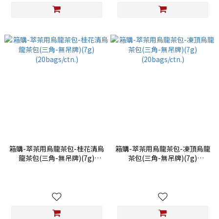
箱購-萃茶用烏龍茶包-桂花清烏
箱購-萃茶用烏龍茶包-凍頂烏龍
龍茶包(三角-無吊牌)(7g)
茶包(三角-無吊牌)(7g)
(20bags/ctn.)
(20bags/ctn.)