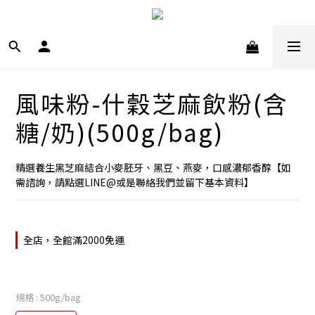
風味粉-什穀芝麻飲粉(含
糖/奶)(500g/bag)
精選養生黑芝麻結合小麥胚牙、黑豆、燕麥，口感濃郁香醇【如
需諮詢，請點選LINE@或是聯絡我們並留下基本資料】
全店，全館滿2000免運
規格
: 500g/bag