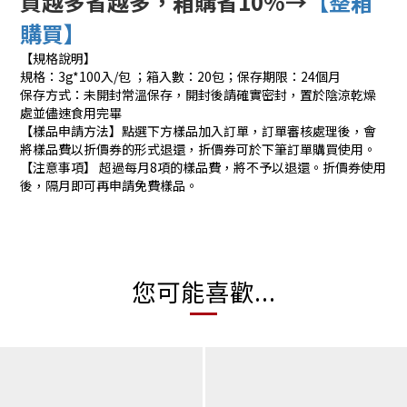
買越多省越多，箱購省10%→
【整箱
購買】
【規格說明】
規格：3g*100入/包 ；箱入數：20包；保存期限：24個月
保存方式：未開封常溫保存，開封後請確實密封，置於陰涼乾燥
處並儘速食用完畢
【樣品申請方法】點選下方樣品加入訂單，訂單審核處理後，會
將樣品費以折價券的形式退還，折價券可於下筆訂單購買使用。
【注意事項】 超過每月8項的樣品費，將不予以退還。折價券使用
後，隔月即可再申請免費樣品。
您可能喜歡...