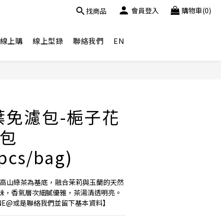
會員登入
購物車(0)
找商品
線上購
線上型錄
聯絡我們
EN
葉免濾包-梔子花
包
pcs/bag)
尺的高山綠茶為基底，融合茉莉與玉蘭的天然
味，香氣層次細膩優雅，茶湯清透明亮。
NE@或是聯絡我們並留下基本資料】