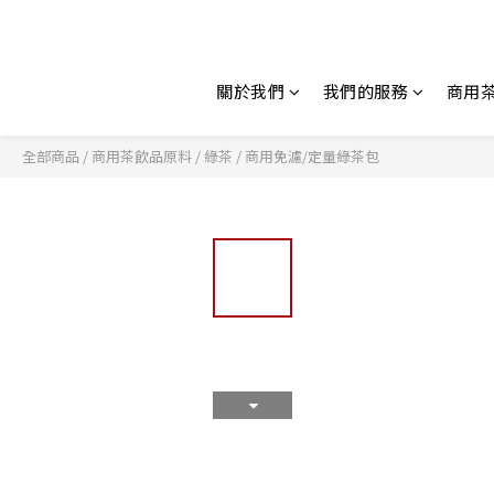
關於我們
我們的服務
商用
全部商品
/
商用茶飲品原料
/
綠茶
/
商用免濾/定量綠茶包